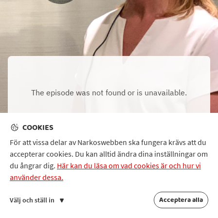
COOKIES
För att vissa delar av Narkoswebben ska fungera krävs att du
accepterar cookies. Du kan alltid ändra dina inställningar om
Ladda ned
transkription
du ångrar dig.
Här kan du läsa om vad cookies är och hur vi
använder dessa.
föregående
nästa
Acceptera alla
Välj och ställ in
En vanlig dag på sjukhuset.
Är det farligt att sövas?