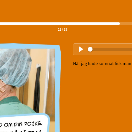
22
/
33
När jag hade somnat fick ma