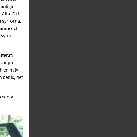
vanliga
nråtta. Och
h syrrorna,
vande och
syrra,
uterat!
 var på
h en halv
n bebis, det
a coola