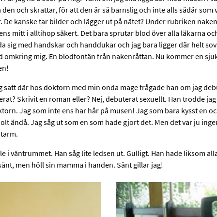
på den och skrattar, för att den är så barnslig och inte alls sådär som 
ar. De kanske tar bilder och lägger ut på nätet? Under rubriken nake
ens mitt i alltihop säkert. Det bara sprutar blod över alla läkarna oc
da sig med handskar och handdukar och jag bara ligger där helt so
d omkring mig. En blodfontän från nakenråttan. Nu kommer en sjuk
en!
ag satt där hos doktorn med min onda mage frågade han om jag deb
rat? Skrivit en roman eller? Nej, debuterat sexuellt. Han trodde jag
torn. Jag som inte ens har hår på musen! Jag som bara kysst en oc
coolt ändå. Jag såg ut som en som hade gjort det. Men det var ju inge
dtarm.
lle i väntrummet. Han såg lite ledsen ut. Gulligt. Han hade liksom all
sånt, men höll sin mamma i handen. Sånt gillar jag!