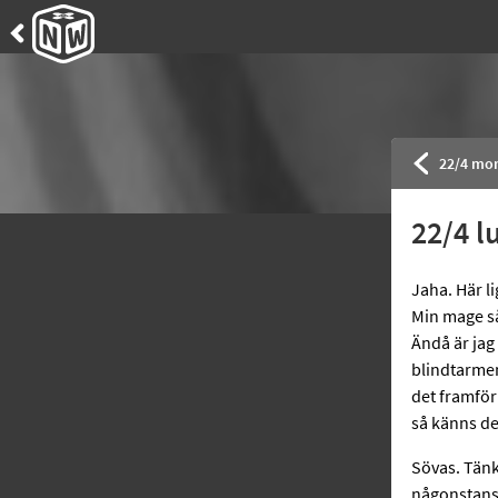
Tillbaka
till
13+
22/4 mo
22/4 l
Jaha. Här li
Min mage så
Ändå är jag
blindtarmen
det framför 
så känns de
Sövas. Tänk
någonstans.