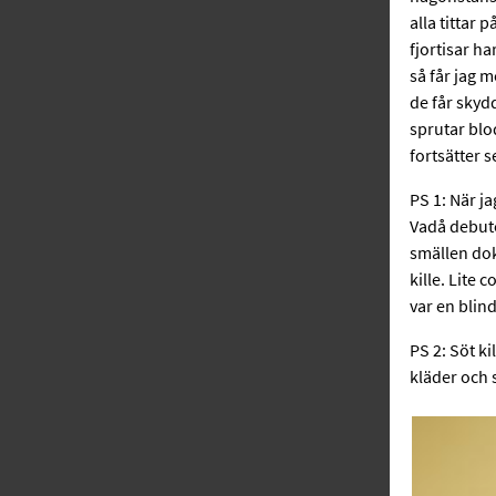
alla tittar 
fjortisar h
så får jag m
de får skyd
sprutar blo
fortsätter s
PS 1: När j
Vadå debute
smällen dok
kille. Lite 
var en blin
PS 2: Söt ki
kläder och 