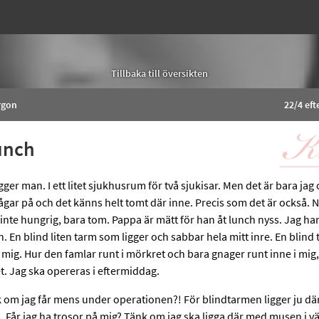
Tillbaka till översikten
rgon
22/4 ef
unch
gger man. I ett litet sjukhusrum för två sjukisar. Men det är bara ja
gar på och det känns helt tomt där inne. Precis som det är också. N
 inte hungrig, bara tom. Pappa är mätt för han åt lunch nyss. Jag ha
. En blind liten tarm som ligger och sabbar hela mitt inre. En blind 
mig. Hur den famlar runt i mörkret och bara gnager runt inne i mig, bi
t. Jag ska opereras i eftermiddag.
 om jag får mens under operationen?! För blindtarmen ligger ju dä
 Får jag ha trosor på mig? Tänk om jag ska ligga där med musen i v