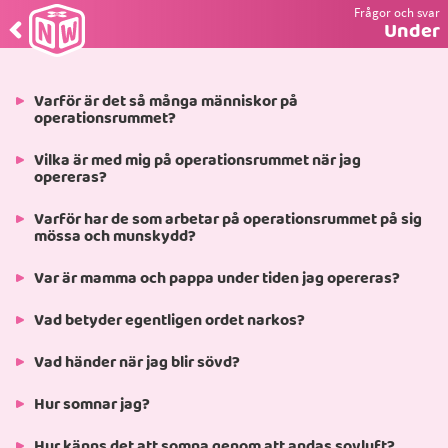
Frågor och svar
Tillbaka
–
Under
till
Frågor
och
Varför är det så många människor på
svar
operationsrummet?
Vilka är med mig på operationsrummet när jag
opereras?
Varför har de som arbetar på operationsrummet på sig
mössa och munskydd?
Var är mamma och pappa under tiden jag opereras?
Vad betyder egentligen ordet narkos?
Vad händer när jag blir sövd?
Hur somnar jag?
Hur känns det att somna genom att andas sovluft?