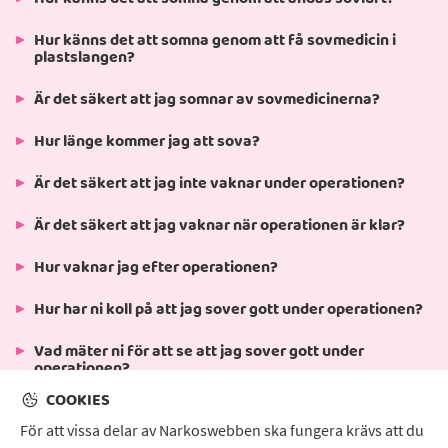
Hur känns det att somna genom att få sovmedicin i
plastslangen?
Är det säkert att jag somnar av sovmedicinerna?
Hur länge kommer jag att sova?
Är det säkert att jag inte vaknar under operationen?
Är det säkert att jag vaknar när operationen är klar?
Hur vaknar jag efter operationen?
Hur har ni koll på att jag sover gott under operationen?
Vad mäter ni för att se att jag sover gott under
operationen?
COOKIES
Kommer jag ha ont under operationen?
För att vissa delar av Narkoswebben ska fungera krävs att du