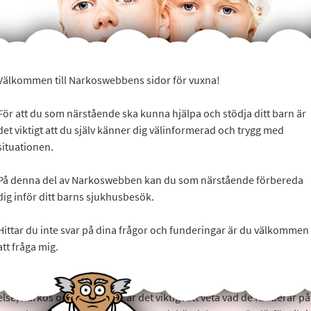
Välkommen till Narkoswebbens sidor för vuxna!
För att du som närstående ska kunna hjälpa och stödja ditt barn är
det viktigt att du själv känner dig välinformerad och trygg med
situationen.
På denna del av Narkoswebben kan du som närstående förbereda
dig inför ditt barns sjukhusbesök.
pektiv
baseras på vuxnas uppfattningar om barnens upplevelser o
Hittar du inte svar på dina frågor och funderingar är du välkommen
ets perspektiv
innebär att man lyssnar på och tar hänsyn till barnet
att fråga mig.
ar, upplevelser och erfarenheter av sammanhang och situationer.
bästa sätt kunna bemöta barn och ungdomars behov i samband med
lse, narkos och operation, är det viktigt att veta vad de funderar på