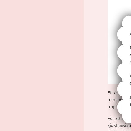
Ett
barnpers
medan
barn
uppfattning
För att på 
sjukhusviste