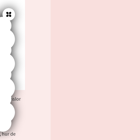
Stäng
ch känslor
s
, hur de