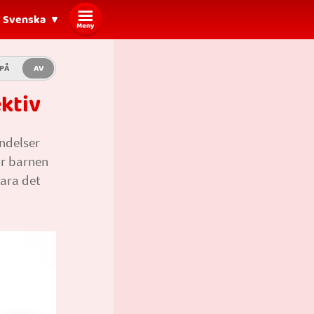
Svenska
PÅ
AV
ktiv
ändelser
går barnen
ara det