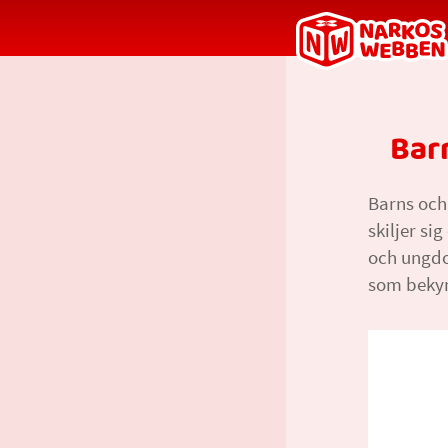
Tillbaka
till
startsidan
Bar
Barns och
skiljer si
och ungdo
som beky