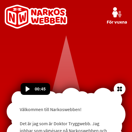
För vuxna
00:45
Stäng
Välkommen till Narkoswebben!
Det är jag som är Doktor Tryggwebb. Jag
jobbar som vägvisare på Narkoswebben och